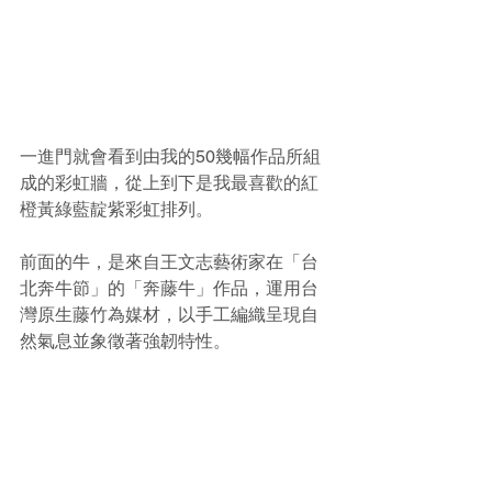
一進門就會看到由我的50幾幅作品所組
成的彩虹牆，從上到下是我最喜歡的紅
橙黃綠藍靛紫彩虹排列。
前面的牛，是來自王文志藝術家在「台
北奔牛節」的「奔藤牛」作品，運用台
灣原生藤竹為媒材，以手工編織呈現自
然氣息並象徵著強韌特性。