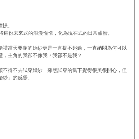
憧憬。
已將這份未來式的浪漫憧憬，化為現在式的日常甜蜜。
婚禮當天要穿的婚紗更是一直提不起勁，一直納悶為何可以
禮，主角的我卻不像我？我卻不是我？
頭不得不去試穿婚紗，雖然試穿的當下覺得很美很開心，但
婚紗」的感覺。