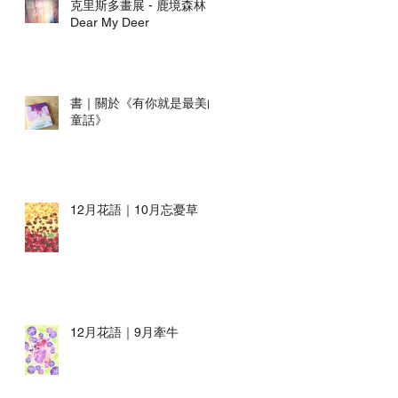
克里斯多畫展 - 鹿境森林
Dear My Deer
書｜關於《有你就是最美的
童話》
12月花語｜10月忘憂草
12月花語｜9月牽牛