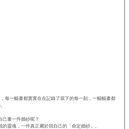
幅畫作，每一幅畫都實實在在記錄了當下的每一刻，一幅幅畫都
跡。
自己畫一件婚紗呢？
我的靈魂，一件真正屬於我自己的「命定婚紗」。