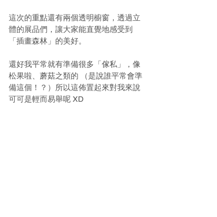
這次的重點還有兩個透明櫥窗，透過立
體的展品們，讓大家能直覺地感受到
「插畫森林」的美好。
還好我平常就有準備很多「傢私」，像
松果啦、蘑菇之類的 （是說誰平常會準
備這個！？）所以這佈置起來對我來說
可可是輕而易舉呢 XD