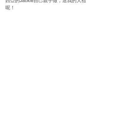
西亞的Jackie自己親手做，送我的大禮
呢！