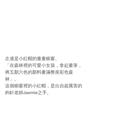
左邊是小紅帽的畫畫櫥窗。
「在森林裡的可愛小女孩，拿起畫筆，
將五顏六色的顏料畫滿整座彩色森
林」。
這個櫥窗裡的小紅帽，是出自超厲害的
鉤針老師Jasmie之手。