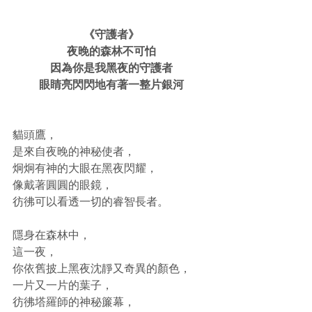
《守護者》
夜晚的森林不可怕
因為你是我黑夜的守護者
眼睛亮閃閃地有著一整片銀河
貓頭鷹，
是來自夜晚的神秘使者，
炯炯有神的大眼在黑夜閃耀，
像戴著圓圓的眼鏡，
彷彿可以看透一切的睿智長者。
隱身在森林中，
這一夜，
你依舊披上黑夜沈靜又奇異的顏色，
一片又一片的葉子，
彷彿塔羅師的神秘簾幕，