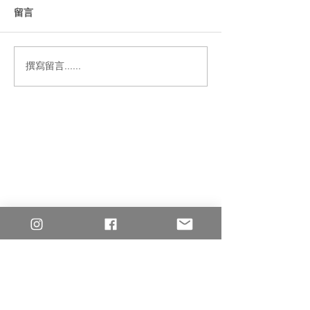
城裡月光
留言
12月花語｜9月牽牛
撰寫留言......