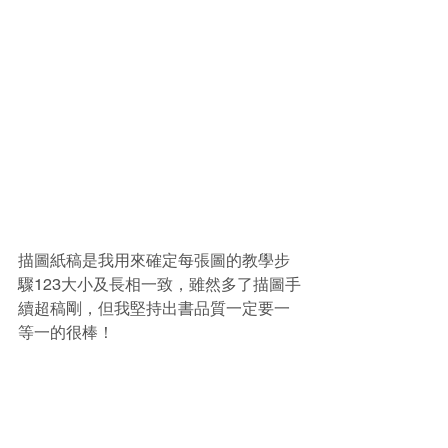
描圖紙稿是我用來確定每張圖的教學步
驟123大小及長相一致，雖然多了描圖手
續超稿剛，但我堅持出書品質一定要一
等一的很棒！