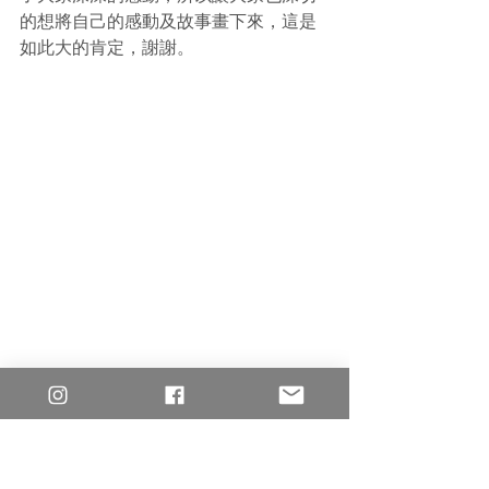
的想將自己的感動及故事畫下來，這是
如此大的肯定，謝謝。
稻小純：「就算是之前少有機會拿筆作
畫的我，也能輕易跟著書裡的步驟畫出
可愛的圖案！快出下一本書寶寶！」