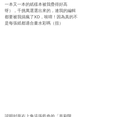
一本又一本的紙樣本被我疊得好高
呀），千挑萬選選出來的，連我的編輯
都要被我搞瘋了XD，唉唷！因為真的不
是每張紙都適合畫水彩嗎（扭）
認明封面右上角這張藍色的「首刷限