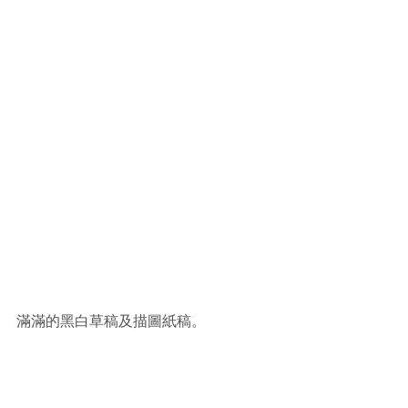
滿滿的黑白草稿及描圖紙稿。