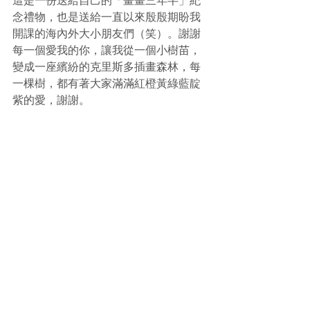
這是一份送給自己的「畫畫三年半」紀
念禮物，也是送給一直以來殷殷期盼我
開課的海內外大小朋友們（笑）。謝謝
每一個愛我的你，讓我從一個小樹苗，
變成一座繽紛的克里斯多插畫森林，每
一棵樹，都有著大家滿滿紅橙黃綠藍靛
紫的愛，謝謝。