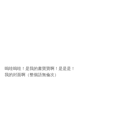
嗚哇嗚哇！是我的書寶寶啊！是是是！
我的封面啊（整個語無倫次）