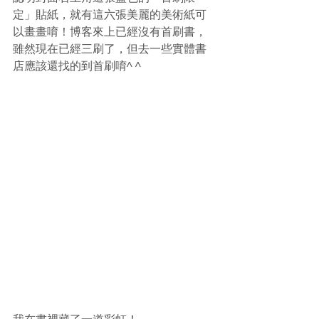
定」貼紙，就有這六張美麗的美術紙可
以畫畫唷！博客來上已經沒有首刷書，
雖然現在已經三刷了，但去一些實體書
店應該還找的到首刷唷^ ^