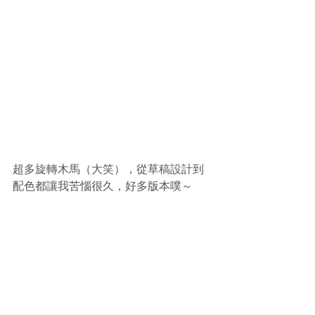
超多旋轉木馬（大笑），從草稿設計到
配色都讓我苦惱很久，好多版本噗～