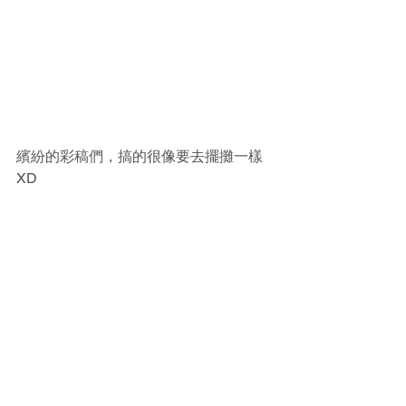
繽紛的彩稿們，搞的很像要去擺攤一樣
XD