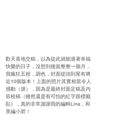
歡天喜地交稿，以為從此就能過著幸福
快樂的日子，沒想到後面整整一個月，
我瘋狂五校，調色，封面從頭到尾有將
近10個版本！上面的照片其實相當令人
感動（淚），因為是最終封面定稿及內
容校稿（雖然還是有可怕的紅字跟標籤
貼），真的非常謝謝我的編輯Lina，和
美編小碧！