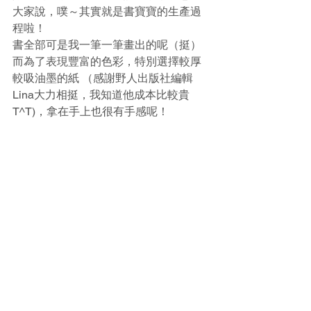
大家說，噗～其實就是書寶寶的生產過
程啦！
書全部可是我一筆一筆畫出的呢（挺）
而為了表現豐富的色彩，特別選擇較厚
較吸油墨的紙 （感謝野人出版社編輯
Lina大力相挺，我知道他成本比較貴
T^T)，拿在手上也很有手感呢！