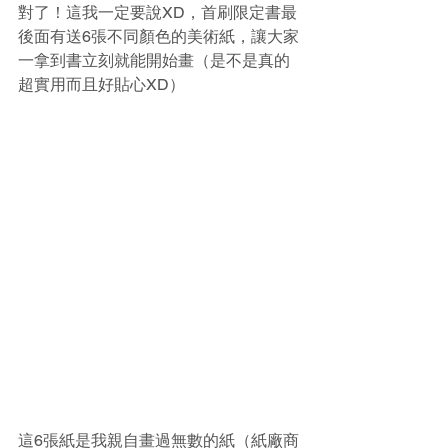
對了！這我一定要說XD，首刷限定書最
後面有送6張不同顏色的美術紙，讓大家
一拿到書立刻就能開始畫（是不是真的
超實用而且好貼心XD）
這6張紙是我親自畫過無數的紙（紙廠商