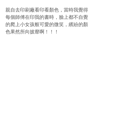
親自去印刷廠看印看顏色，當時我覺得
每個師傅在印我的書時，臉上都不自覺
的爬上小女孩般可愛的微笑，繽紛的顏
色果然所向披靡啊！！！