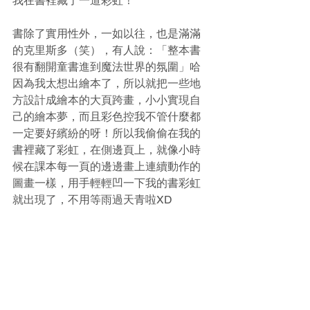
我在書裡藏了一道彩虹！
書除了實用性外，一如以往，也是滿滿
的克里斯多（笑），有人說：「整本書
很有翻開童書進到魔法世界的氛圍」哈
因為我太想出繪本了，所以就把一些地
方設計成繪本的大頁跨畫，小小實現自
己的繪本夢，而且彩色控我不管什麼都
一定要好繽紛的呀！所以我偷偷在我的
書裡藏了彩虹，在側邊頁上，就像小時
候在課本每一頁的邊邊畫上連續動作的
圖畫一樣，用手輕輕凹一下我的書彩虹
就出現了，不用等雨過天青啦XD