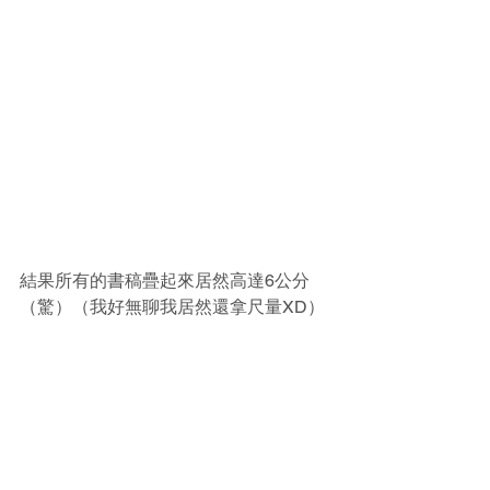
結果所有的書稿疊起來居然高達6公分
（驚）（我好無聊我居然還拿尺量XD）