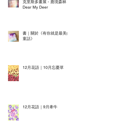
克里斯多畫展 - 鹿境森林
Dear My Deer
書｜關於《有你就是最美的
童話》
12月花語｜10月忘憂草
12月花語｜9月牽牛