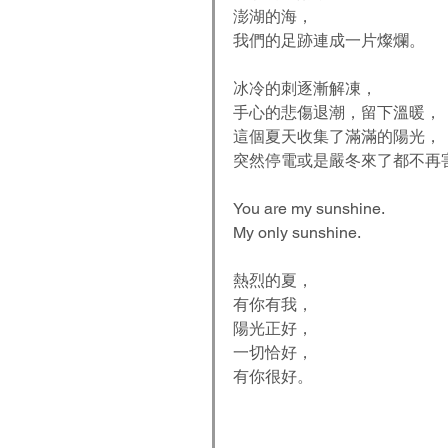
澎湖的海，
我們的足跡連成一片燦爛。
冰冷的刺逐漸解凍，
手心的悲傷退潮，留下溫暖，
這個夏天收集了滿滿的陽光，
突然停電或是嚴冬來了都不再
You are my sunshine. 
My only sunshine. 
熱烈的夏，
有你有我，
陽光正好，
一切恰好，
有你很好。