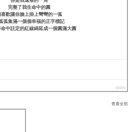
你是我遺落的一角
完整了我生命中的圓
總喜歡讓你臉上掛上彎彎的一弧
弧弧集滿一個個幸福的正字標記
將命中註定的紅線綿延成一個圓滿大圓
查看全部