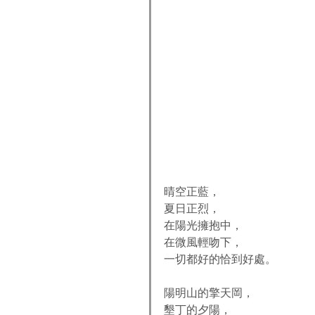
晴空正藍，
夏日正烈，
在陽光擁抱中，
在微風輕吻下，
一切都好的恰到好處。
陽明山的擎天岡，
墾丁的夕陽，