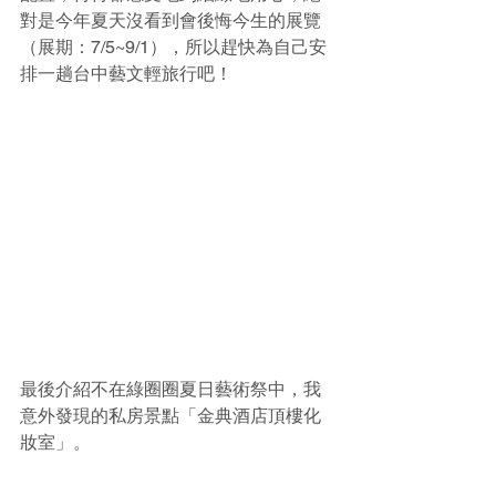
對是今年夏天沒看到會後悔今生的展覽
（展期：7/5~9/1），所以趕快為自己安
排一趟台中藝文輕旅行吧！
最後介紹不在綠圈圈夏日藝術祭中，我
意外發現的私房景點「金典酒店頂樓化
妝室」。