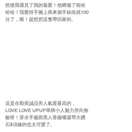
然後我遇見了我的最愛！他晒傷了啦哈
哈哈！我覺得手腕上再來個手錶痕就100
分了，喔！超想把這隻帶回家的。
這是在勤美誠品旁人氣度最高的，
LOVE LOVE UPUP舉牌小人魅力所向無
敵呀！穿水手服跟黑人香腸嘴還帶大鑽
石$項鍊的也太可愛了。