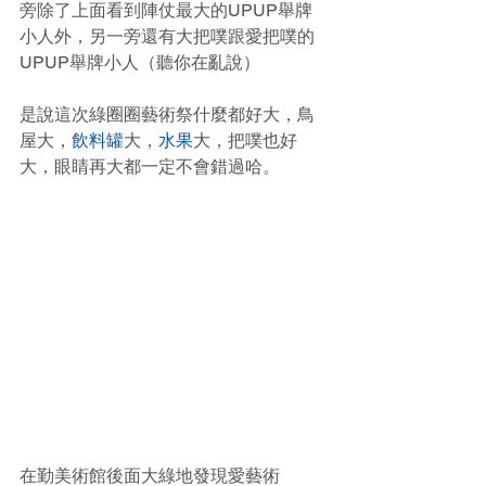
旁除了上面看到陣仗最大的UPUP舉牌
小人外，另一旁還有大把噗跟愛把噗的
UPUP舉牌小人（聽你在亂說）
是說這次綠圈圈藝術祭什麼都好大，鳥
屋大，
飲料罐
大，
水果
大，把噗也好
大，眼睛再大都一定不會錯過哈。
在勤美術館後面大綠地發現愛藝術