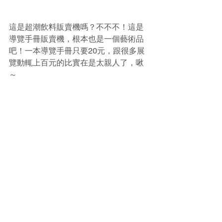
這是超潮飲料販賣機嗎？不不不！這是
導覽手冊販賣機，根本也是一個藝術品
吧！一本導覽手冊只要20元，跟很多展
覽動輒上百元的比實在是太親人了，啾
～