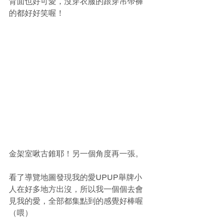
背面也好可愛，沒穿衣服的跟穿吊帶褲
的都好好笑喔！
金架室啾古錐耶！另一個角度再一張。
看了導覽地圖發現我的愛UPUP舉牌小
人在好多地方出沒，所以我一個個去會
見我的愛，全部都集點到的感覺好棒喔
（喂）