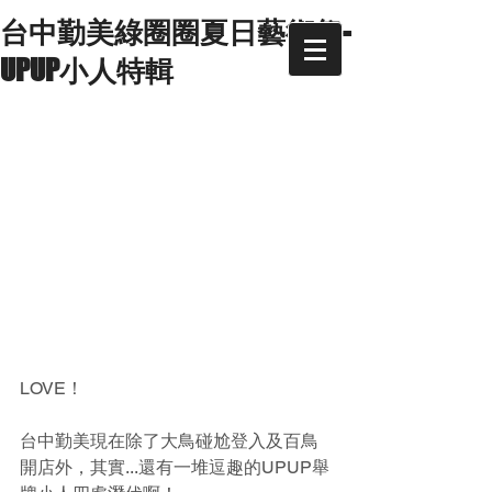
台中勤美綠圈圈夏日藝術祭-
UPUP小人特輯
LOVE！
台中勤美現在除了大鳥碰尬登入及百鳥
開店外，其實...還有一堆逗趣的UPUP舉