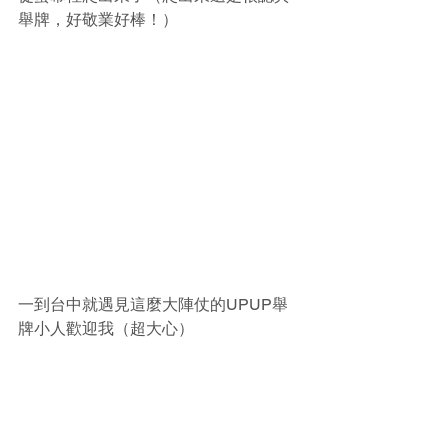
舉牌，好敬業好棒！）
一到台中就遇見這麼大陣仗的UPUP舉
牌小人歡迎我（超大心）