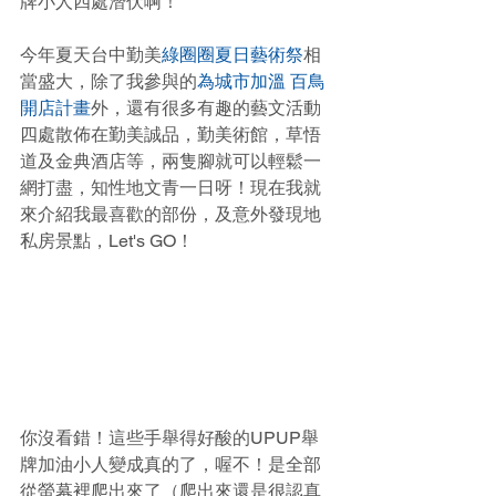
牌小人四處潛伏啊！
今年夏天台中勤美
綠圈圈夏日藝術祭
相
當盛大，除了我參與的
為城市加溫 百鳥
開店計畫
外，還有很多有趣的藝文活動
四處散佈在勤美誠品，勤美術館，草悟
道及金典酒店等，兩隻腳就可以輕鬆一
網打盡，知性地文青一日呀！現在我就
來介紹我最喜歡的部份，及意外發現地
私房景點，Let's GO！
你沒看錯！這些手舉得好酸的UPUP舉
牌加油小人變成真的了，喔不！是全部
從螢幕裡爬出來了（爬出來還是很認真