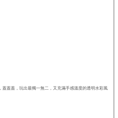
，蓋蓋蓋，玩出最獨一無二，又充滿手感溫度的透明水彩風