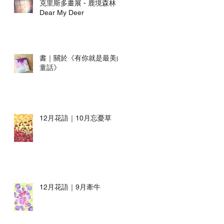
克里斯多畫展 - 鹿境森林
Dear My Deer
書｜關於《有你就是最美的
童話》
12月花語｜10月忘憂草
12月花語｜9月牽牛