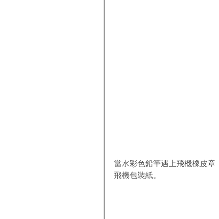
當水彩色鉛筆遇上飛機橡皮章
飛機包裝紙。